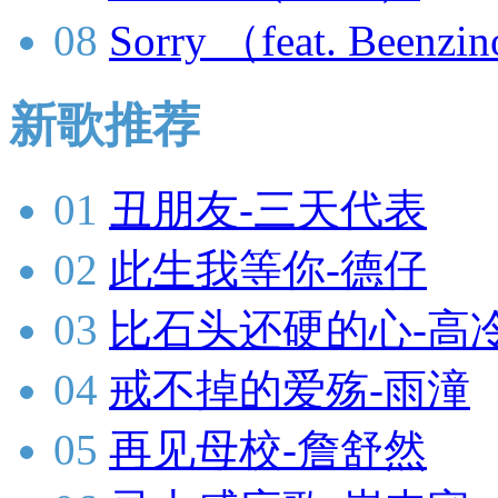
08
Sorry （feat. Beenzi
新歌推荐
01
丑朋友-三天代表
02
此生我等你-德仔
03
比石头还硬的心-高
04
戒不掉的爱殇-雨潼
05
再见母校-詹舒然