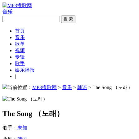
音乐
搜 索
首页
音乐
歌单
视频
专辑
歌手
娱乐播报
|
当前位置：
MP3搜歌网
>
音乐
>
韩语
> The Song （노래）
The Song （노래）
歌手：
未知