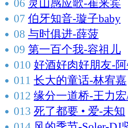
06
灵山感应歌-崔来宾
07
伯牙知音-璇子baby
08
与时俱进-薛菠
09
第一百个我-容祖儿
010
好酒好肉好朋友-阿
011
长大的童话-林宥嘉
012
缘分一道桥-王力宏
013
死了都要 • 爱-未知
014
风的季节-Soler-DJ