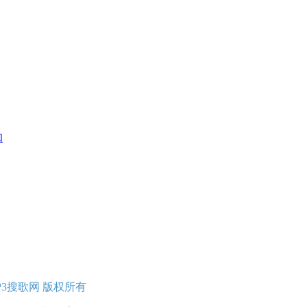
知
erved MP3搜歌网 版权所有