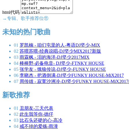
html代码
→专辑、歌手推荐位⑪
未知的热门歌曲
01
罗凯楠 - 咱们屯里的人-粤语DJ坚少-MIX
02
苏喂苏喂-经典说唱-DJ坚少MIX2017新版
03
雨霖枫 - 泪的海洋-DJ坚少2017MIX
04
棒棒野-必备电音- DJ坚少-FTNKY HOUSE
05
张学友 - 饿狼传说-DJ坚少-FUNKY HOUSE
06
李晓杰 - 把酒倒满-DJ坚少FUNKY HOUSE-MiX2017
07
周传雄 - 寂寞沙洲冷-DJ坚少FUNKY HOUSE-MiX2017p
新歌推荐
01
丑朋友-三天代表
02
此生我等你-德仔
03
比石头还硬的心-高冷
04
戒不掉的爱殇-雨潼