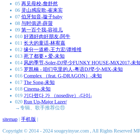
05
再见母校-詹舒然
06
灵山感应歌-崔来宾
07
伯牙知音-璇子baby
08
与时俱进-薛菠
09
第一百个我-容祖儿
010
好酒好肉好朋友-阿牛
011
长大的童话-林宥嘉
012
缘分一道桥-王力宏/谭维维
013
死了都要 • 爱-未知
014
风的季节-Soler-DJ坚少FUNKY HOUSE-MiX2017-未
015
罗凯楠 - 咱们屯里的人-粤语DJ坚少-MIX-未知
016
Complex （feat. G-DRAGON）-未知
017
The Song-未知
018
Cinema-未知
019
기다렸다 가 （nosedive）-다이-
020
Run Up-Major Lazer/
→专辑、歌手推荐位⑪
sitemap
|
手机版
|
Copyright © 2014 - 2024 sougeyinyue.com , All Rights Res