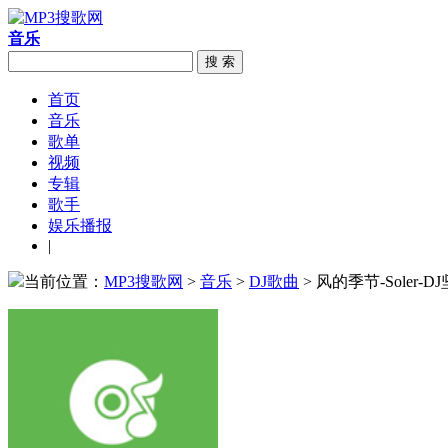
音乐
搜 索
首页
音乐
歌单
视频
专辑
歌手
娱乐播报
|
当前位置：
MP3搜歌网
>
音乐
>
DJ歌曲
> 风的季节-Soler-DJ