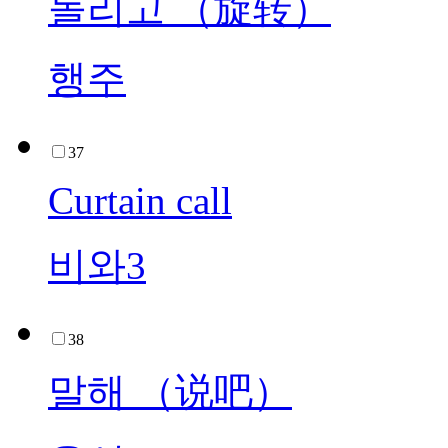
돌리고 （旋转）
행주
37
Curtain call
비와3
38
말해 （说吧）