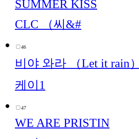
SUMMER KISS
CLC （씨&#
46
비야 와라 （Let it rain
케이1
47
WE ARE PRISTIN