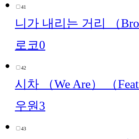
41
니가 내리는 거리 （Bro
로코0
42
시차 （We Are） （Fe
우원3
43