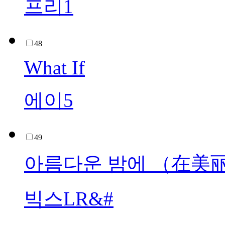
프리1
48
What If
에이5
49
아름다운 밤에 （在美
빅스LR&#