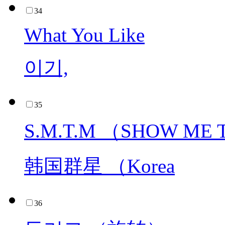
34
What You Like
이기,
35
S.M.T.M （SHOW ME
韩国群星 （Korea
36