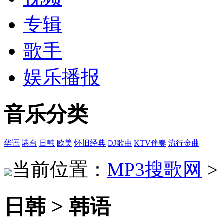
专辑
歌手
娱乐播报
音乐分类
华语
港台
日韩
欧美
怀旧经典
DJ歌曲
KTV伴奏
流行金曲
当前位置：
MP3搜歌网
日韩 > 韩语