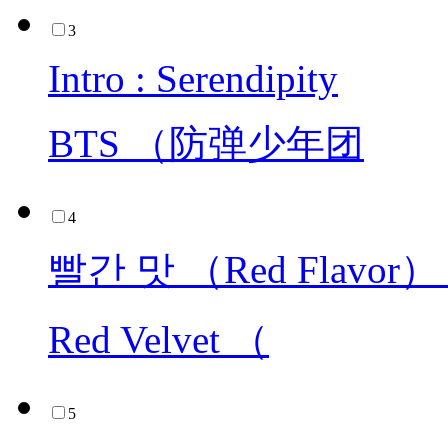
3
Intro : Serendipity
BTS （防弹少年团
4
빨간 맛 （Red Flav
Red Velvet （
5