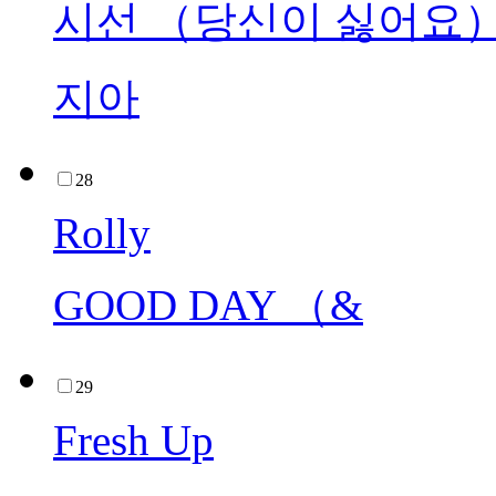
시선 （당신이 싫어요
지아
28
Rolly
GOOD DAY （&
29
Fresh Up