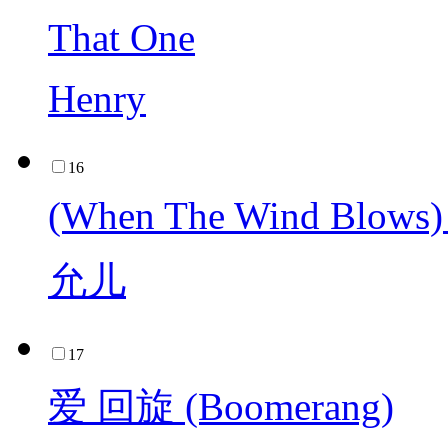
That One
Henry
16
(When The Wind Blows) (
允儿
17
爱 回旋 (Boomerang)