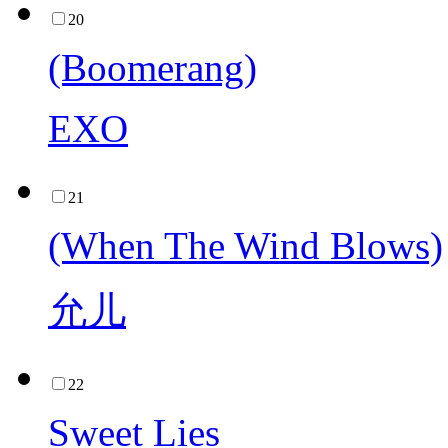
20
(Boomerang)
EXO
21
(When The Wind Blows)
允儿
22
Sweet Lies