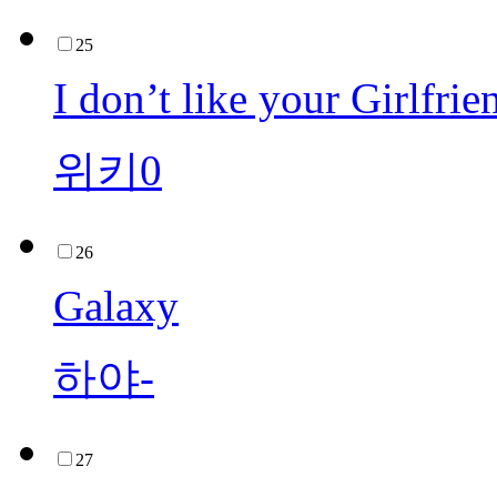
25
I don’t like your Girlfrie
위키0
26
Galaxy
하야-
27