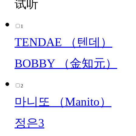
试听
1
TENDAE （텐데）
BOBBY （金知元）
2
마니또 （Manito）
정은3