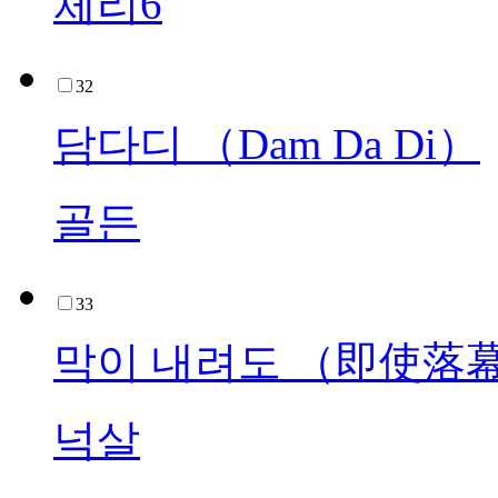
체리6
32
담다디 （Dam Da Di）
골든
33
막이 내려도 （即使落
넉살