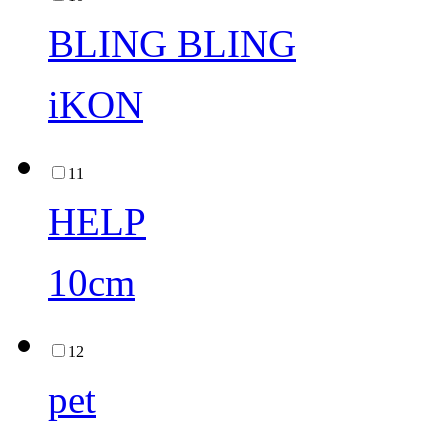
BLING BLING
iKON
11
HELP
10cm
12
pet