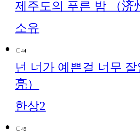
제주도의 푸른 밤 （
소유
44
넌 너가 예쁜걸 너무
亮）
한상2
45