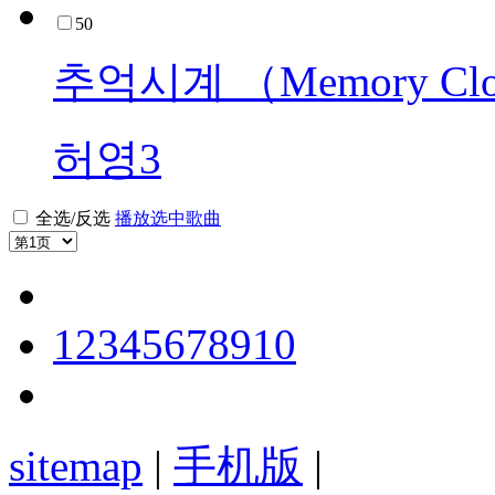
50
추억시계 （Memory Cl
허영3
全选/反选
播放选中歌曲
1
2
3
4
5
6
7
8
9
10
sitemap
|
手机版
|