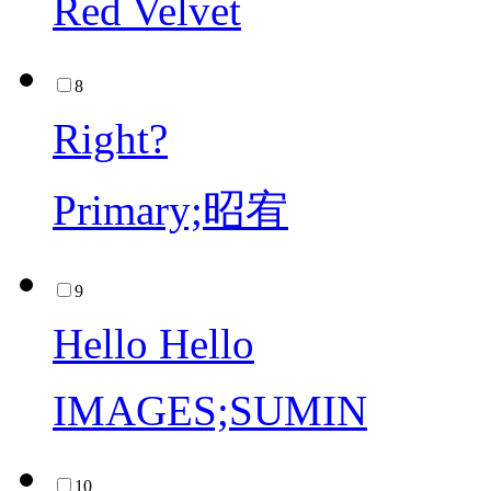
Red Velvet
8
Right?
Primary;昭宥
9
Hello Hello
IMAGES;SUMIN
10