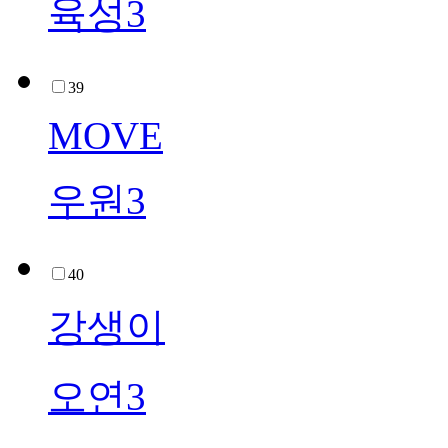
육성3
39
MOVE
우원3
40
강생이
오연3