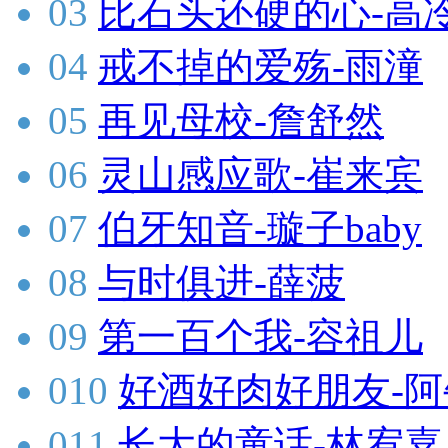
03
比石头还硬的心-高
04
戒不掉的爱殇-雨潼
05
再见母校-詹舒然
06
灵山感应歌-崔来宾
07
伯牙知音-璇子baby
08
与时俱进-薛菠
09
第一百个我-容祖儿
010
好酒好肉好朋友-阿
011
长大的童话-林宥嘉