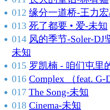
012
缘分一道桥-王力宏
013
死了都要 • 爱-未知
014
风的季节-Soler-DJ
未知
015
罗凯楠 - 咱们屯里的
016
Complex （feat.
017
The Song-未知
018
Cinema-未知