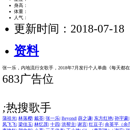
身高：
体重：
人气：
更新时间：
2018-07-18
资料
张一乐，内地流行女歌手，2018年7月发行个人单曲《每天都
683广告位
;
热搜歌手
蒲祖光
|
林落樱
|
戴荃
|
张一乐
|
Beyond
|
薛之谦
|
东方红艳
|
孙宇豪
|
凤飞飞
|
梁佳玉
|
林忆莲
|
十四
|
洪帮主
|
谢言
|
红豆子
|
余英平（余