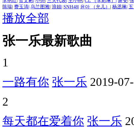
李艳红
|
贺文彬
|
小亮
|
三天代表
|
王小艳
|
CL （李彩琳）
|
谢安
|
陈瑞
|
费玉清
|
乌兰图雅
|
浪姐
|
SNH48
|
윤아 （允儿）
|
杨丞琳
|
五
播放全部
张一乐最新歌曲
1
一路有你
张一乐
2019-07
2
每天都在爱着你
张一乐
2