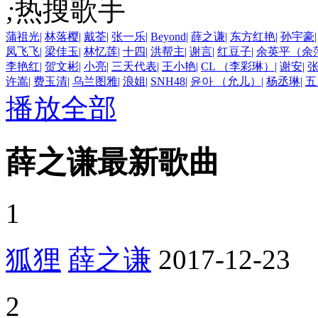
;
热搜歌手
蒲祖光
|
林落樱
|
戴荃
|
张一乐
|
Beyond
|
薛之谦
|
东方红艳
|
孙宇豪
|
凤飞飞
|
梁佳玉
|
林忆莲
|
十四
|
洪帮主
|
谢言
|
红豆子
|
余英平（余
李艳红
|
贺文彬
|
小亮
|
三天代表
|
王小艳
|
CL （李彩琳）
|
谢安
|
许嵩
|
费玉清
|
乌兰图雅
|
浪姐
|
SNH48
|
윤아 （允儿）
|
杨丞琳
|
五
播放全部
薛之谦最新歌曲
1
狐狸
薛之谦
2017-12-23
2