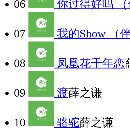
06
你过得好吗 
07
我的Show （
08
凤凰花千年恋
09
渡
薛之谦
10
骆驼
薛之谦