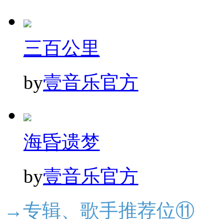
三百公里
by
壹音乐官方
海昏遗梦
by
壹音乐官方
→专辑、歌手推荐位⑪