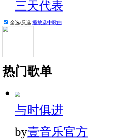
三天代表
全选/反选
播放选中歌曲
热门歌单
与时俱进
by
壹音乐官方