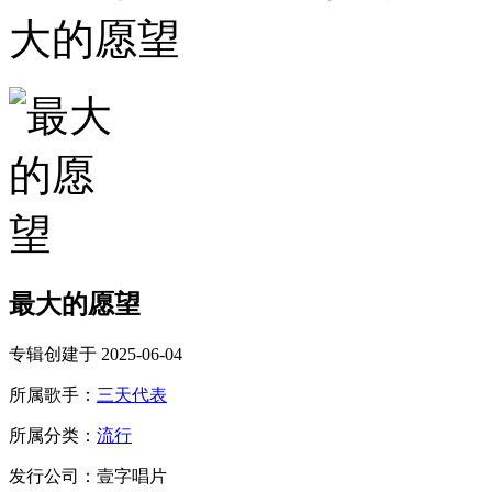
大的愿望
最大的愿望
专辑创建于 2025-06-04
所属歌手：
三天代表
所属分类：
流行
发行公司：壹字唱片